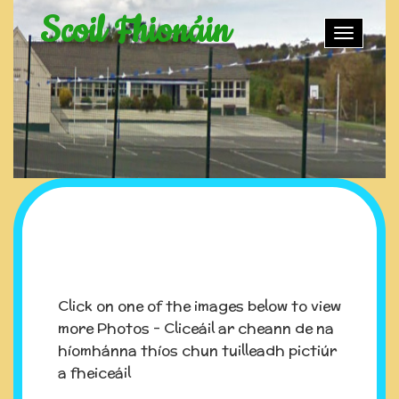
Scoil Fhionáin
Toggle
naviga
Click on one of the images below to view
more Photos - Cliceáil ar cheann de na
híomhánna thíos chun tuilleadh pictiúr
a fheiceáil