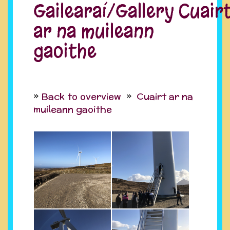
Gailearaí/Gallery Cuair
ar na muileann
gaoithe
Back to overview
Cuairt ar na
muileann gaoithe