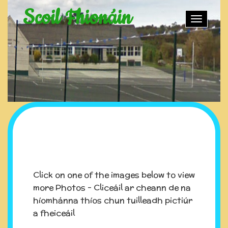
Scoil Fhionáin
Toggle
naviga
Click on one of the images below to view
more Photos - Cliceáil ar cheann de na
híomhánna thíos chun tuilleadh pictiúr
a fheiceáil