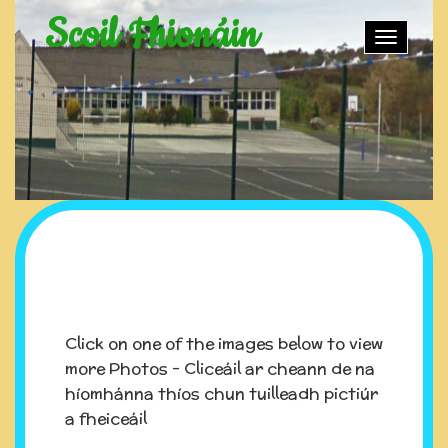
Scoil Fhionáin
Toggle
naviga
Click on one of the images below to view
more Photos - Cliceáil ar cheann de na
híomhánna thíos chun tuilleadh pictiúr
a fheiceáil