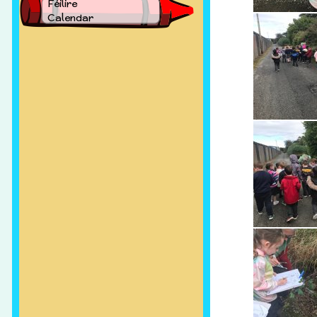
Féilire
Calendar