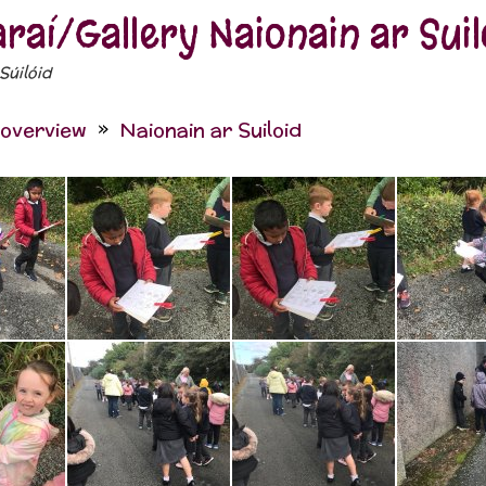
araí/Gallery Naionain ar Suil
Súilóid
 overview
Naionain ar Suiloid