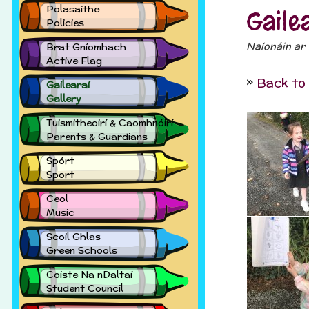
Polasaithe
Gaile
Policies
Naíonáin ar 
Brat Gníomhach
Active Flag
Back to
Gailearaí
Gallery
Tuismitheoirí & Caomhnóirí
Parents & Guardians
Spórt
Sport
Ceol
Music
Scoil Ghlas
Green Schools
Coiste Na nDaltaí
Student Council