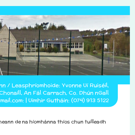
nn /
Leasphríomhoide: Yvonne Uí Ruiséil,
Chonaill, An Fál Carrach, Co. Dhún nGall
mail.com:
| Uimhir Gutháin:
(074) 913 5122
 cheann de na híomhánna thíos chun tuilleadh