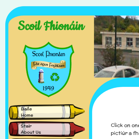
Scoil Fhionáin
Baile
Home
Click on on
Stair
About Us
pictiúr a fh