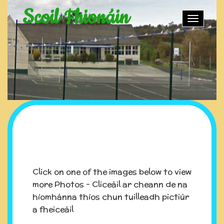
Scoil Fhionáin
Toggle
naviga
Click on one of the images below to view
more Photos - Cliceáil ar cheann de na
híomhánna thíos chun tuilleadh pictiúr
a fheiceáil